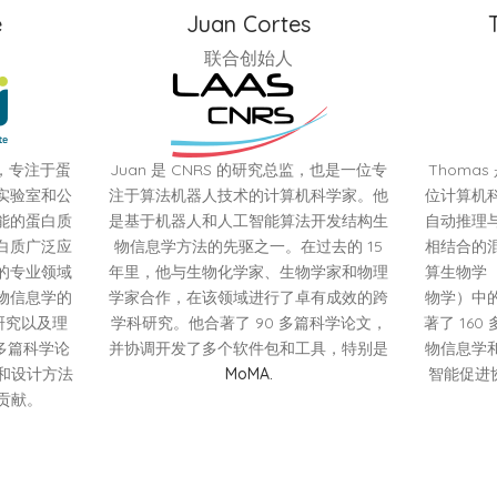
e
Juan Cortes
联合创始人
总监，专注于蛋
Juan 是 CNRS 的研究总监，也是一位专
Thomas
实验室和公
注于算法机器人技术的计算机科学家。他
位计算机
能的蛋白质
是基于机器人和人工智能算法开发结构生
自动推理
白质广泛应
物信息学方法的先驱之一。在过去的 15
相结合的
的专业领域
年里，他与生物化学家、生物学家和物理
算生物学
物信息学的
学家合作，在该领域进行了卓有成效的跨
物学）中
研究以及理
学科研究。他合著了 90 多篇科学论文，
著了 16
 多篇科学论
并协调开发了多个软件包和工具，特别是
物信息学
子和设计方法
MoMA.
智能促进协
了贡献。